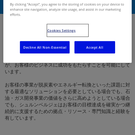
By clicking “Accept”, you agree to the storing of cookies on your device to
リンクを共有する
お問い合わせ
enhance site navigation, analyze site usage, and assist in our marketing
efforts.
Cookies Settings
シュルンベルジェは、エネルギー開発事業をより迅速に、
より効率的に、そしてよりクリーンにするためのビジネス
ソリューションを提供しています。常に変化するビジネス
Decline All Non-Essential
Accept All
環境への対応力、技術開発におけるリーダーシップ、そし
て地理的・文化的にも常にお客様に近い位置にいること
が、お客様のビジネスに成功をもたらすことを可能にして
います。
お客様の事業が脱炭素やエネルギー転換といった課題に対
する最適なソリューションを必要としている場合でも、石
油・ガス開発事業の価値をさらに高めようとしている場合
でも、シュルンベルジェはお客様の目標達成を確実かつ継
続的に支援するための拠点・リソース・専門知識と経験を
有しています。