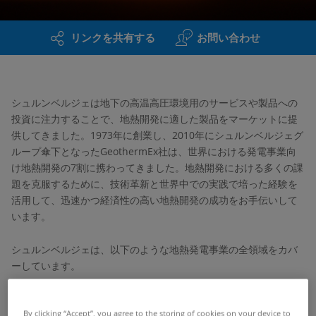
リンクを共有する
お問い合わせ
シュルンベルジェは地下の高温高圧環境用のサービスや製品への
投資に注力することで、地熱開発に適した製品をマーケットに提
供してきました。1973年に創業し、2010年にシュルンベルジェグ
ループ傘下となったGeothermEx社は、世界における発電事業向
け地熱開発の7割に携わってきました。地熱開発における多くの課
題を克服するために、技術革新と世界中での実践で培った経験を
活用して、迅速かつ経済性の高い地熱開発の成功をお手伝いして
います。
シュルンベルジェは、以下のような地熱発電事業の全領域をカバ
ーしています。
探査プログラムの設計と実施
By clicking “Accept”, you agree to the storing of cookies on your device to