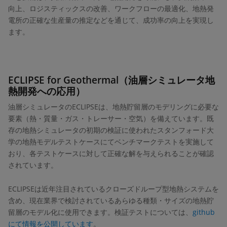
向上、ロジスティックスの改善、ワークフローの最適化、地熱発
電所の正確な生産量の推定などを通じて、成功率の向上を実現し
ます。
ECLIPSE for Geothermal（油層シミュレータ地
熱開発への応用）
油層シミュレータのECLIPSEは、地熱貯留層のモデリングに必要な
要素（熱・質量・ガス・トレーサー・空気）を備えています。既
存の地熱シミュレータの初期の検証に使われたスタンフォード大
学の地熱モデルテストケースにてベンチマークテストを実施して
おり、各テストケースに対して正確な解を与えられることが確認
されています。
ECLIPSEは近年注目されているクローズドループ型地熱システムを
含め、現在業界で検討されているあらゆる種類・サイズの地熱貯
留層のモデル化に使用できます。検証テストについては、
github
にて情報を公開しています
。