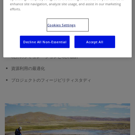
地熱坑井の掘削プロジェクト
enhance site navigation, analyze site usage, and assist in our marketing
efforts.
坑井の検層とテストの設計、実行、解釈
Cookies Settings
地質学的、地球化学的、地球物理学的、掘削、坑井試験データ
の統合に基づくコンセプト・モデリング
Decline All Non-Essential
Accept All
貯留層エンジニアリングと貯留層の数値シミュレーション
坑井のシミュレーションと坑井設計
資源利用の最適化
プロジェクトのフィージビリティスタディ