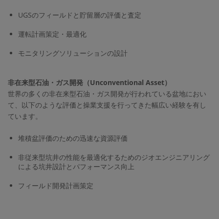
UGSのフィールドと貯留層の評価と査定
運転計画策定・最適化
モニタリングソリューションの設計
非在来型石油・ガス開発（Unconventional Asset）
世界の多くの非在来型石油・ガス開発が行われている盆地におい
て、以下のような評価と操業支援を行ってきた幅広い経験を有し
ています。
堆積盆評価のための迅速な資源評価
非従来型坑井の性能を最適化するためのジオエンジニアリング
による坑井設計とパフォーマンス向上
フィールド開発計画策定