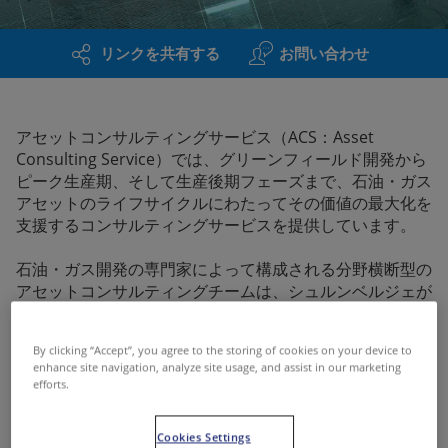
リンクを共有する
お問い合わせ
アセットコンサルティングサービス（ACS：Asset
Consulting Service）では、グリーンフィールド開発から
ピーク生産期、そして生産後期フェーズまで、石油・ガス
アセットのライフサイクルにわたってその価値の最大化を
支援するコンサルティングサービスを提供しています。
石油・ガス開発の専門家によって構成される分野横断型の
アセットコンサルティングチームは、シュルンベルジェが
長年培ってきたワークフローとプロセス、そして最先端の
デジタル・ソフトウェアテクノロジーに支えられていま
By clicking “Accept”, you agree to the storing of cookies on your device to
す。
enhance site navigation, analyze site usage, and assist in our marketing
efforts.
世界各地域特有の知識と経験、モデリングのノウハウやオ
ペレーションへの理解を結集させることで、さまざまな堆
Cookies Settings
積盆・貯留層環境・アセット固有の課題に対して、実績に