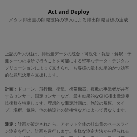
Act and Deploy
メタン排出量の削減技術の導入による排出削減目標の達成
上記の3つの柱は、排出量データの統合・可視化・報告・解釈・予
測を一つの場所で行うことを可能にする堅牢なデータ・デジタル
ソリューションによって支えられ、お客様の最も効果的かつ効率
的な意思決定を支援します。
計画：
ドローン、飛行機、衛星、携帯機器、複数の事業者が共有
するセンサー、固定センサーなど、最も効果的なGHG排出量測定
技術群を特定します。理想的な測定計画は、施設の規模、タイ
プ、場所、気候、他の施設との近接性などによって異なります。
測定：
計画が策定されたら、アセット全体の排出量のベースライ
ン測定を行い、計画を遂行します。多様な測定方法から得られる