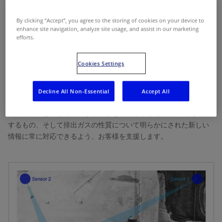
この急激なエネルギー転換の時代において、気候変動に関する規
By clicking “Accept”, you agree to the storing of cookies on your device to
制やイニシアチブをビジネスリスク評価に組み込むことは喫緊の
enhance site navigation, analyze site usage, and assist in our marketing
課題です。規制当局からだけでなく、投資家、消費者、従業員、
efforts.
そして一般市民からも、環境のために正しい行動をとるように求
められています。
Cookies Settings
ダイナミックに進化する排出量管理の展望をナビゲートすること
は大きな挑戦です。現行の規制が進化し、また新たな規制が実施
Decline All Non-Essential
Accept All
されるにつれ、より複雑なリスク管理が必要となります。シュル
ンベルジェは、規制当局が求めるもの、非政府組織 (NGO) が報告
するもの、そして排出ガスの性質について明らかにされた新しい
情報に常に対応できるよう、お客様を支援します。