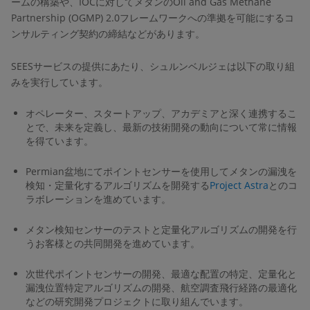
ームの構築や、IOCに対してメタンのOil and Gas Methane
Partnership (OGMP) 2.0フレームワークへの準拠を可能にするコ
ンサルティング契約の締結などがあります。
SEESサービスの提供にあたり、シュルンベルジェは以下の取り組
みを実行しています。
オペレーター、スタートアップ、アカデミアと深く連携するこ
とで、未来を定義し、最新の技術開発の動向について常に情報
を得ています。
Permian盆地にてポイントセンサーを使用してメタンの漏洩を
検知・定量化するアルゴリズムを開発する
Project Astra
とのコ
ラボレーションを進めています。
メタン検知センサーのテストと定量化アルゴリズムの開発を行
うお客様との共同開発を進めています。
次世代ポイントセンサーの開発、最適な配置の特定、定量化と
漏洩位置特定アルゴリズムの開発、航空調査飛行経路の最適化
などの研究開発プロジェクトに取り組んでいます。