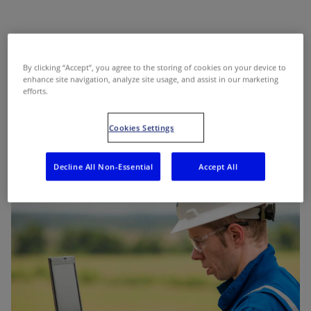
坑井仕上げ（Well Completion）は、生産コストを削減して生産
層の寿命を延ばし、石油やガスの回収効率を改善することを目標
By clicking “Accept”, you agree to the storing of cookies on your device to
としています。
enhance site navigation, analyze site usage, and assist in our marketing
efforts.
シュルンベルジェの坑井仕上げサービスは、シンプルな坑井刺激
でも、統合的なシステムやプロジェクトマネージメントを要求さ
Cookies Settings
れるような技術的にチャレンジングな環境でも、どのようなシナ
リオにおいても的確なソリューションを提供します。
Decline All Non-Essential
Accept All