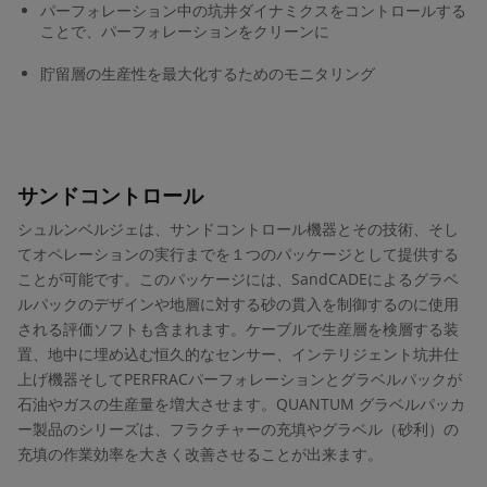
パーフォレーション中の坑井ダイナミクスをコントロールする
ことで、パーフォレーションをクリーンに
貯留層の生産性を最大化するためのモニタリング
サンドコントロール
シュルンベルジェは、サンドコントロール機器とその技術、そし
てオペレーションの実行までを１つのパッケージとして提供する
ことが可能です。このパッケージには、SandCADEによるグラベ
ルパックのデザインや地層に対する砂の貫入を制御するのに使用
される評価ソフトも含まれます。ケーブルで生産層を検層する装
置、地中に埋め込む恒久的なセンサー、インテリジェント坑井仕
上げ機器そしてPERFRACパーフォレーションとグラベルパックが
石油やガスの生産量を増大させます。QUANTUM グラベルパッカ
ー製品のシリーズは、フラクチャーの充填やグラベル（砂利）の
充填の作業効率を大きく改善させることが出来ます。